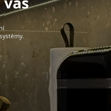
 vás
ní
systémy.