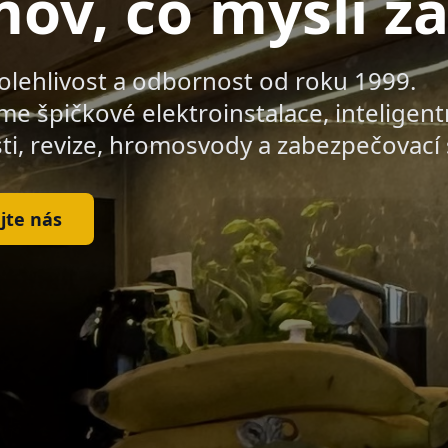
ov, co myslí za
polehlivost a odbornost od roku 1999.
e špičkové elektroinstalace, inteligent
i, revize, hromosvody a zabezpečovací 
jte nás